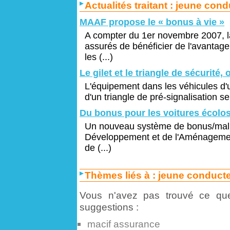
Actualités traitant :
jeune cond
MAAF propose le « bonus à vie »
A compter du 1er novembre 2007, l
assurés de bénéficier de l'avantage
les (...)
Le gilet et le triangle de sécurité, 
L'équipement dans les véhicules d'un
d'un triangle de pré-signalisation sera
Du bonus pour les voitures écolos
Un nouveau système de bonus/malus,
Développement et de l'Aménagement
de (...)
Thèmes liés à :
jeune conduct
Vous n'avez pas trouvé ce qu
suggestions :
macif assurance