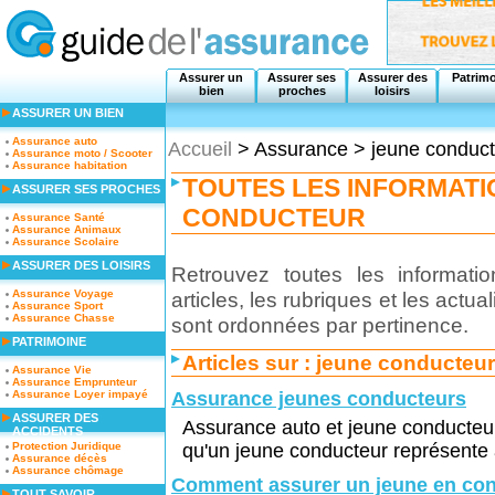
Assurer un
Assurer ses
Assurer des
Patrim
bien
proches
loisirs
ASSURER UN BIEN
Assurance auto
Accueil
> Assurance > jeune conduct
Assurance moto / Scooter
Assurance habitation
TOUTES LES INFORMATI
ASSURER SES PROCHES
CONDUCTEUR
Assurance Santé
Assurance Animaux
Assurance Scolaire
ASSURER DES LOISIRS
Retrouvez toutes les informati
Assurance Voyage
articles, les rubriques et les act
Assurance Sport
Assurance Chasse
sont ordonnées par pertinence.
PATRIMOINE
Articles sur :
jeune conducteur
Assurance Vie
Assurance Emprunteur
Assurance Loyer impayé
Assurance jeunes conducteurs
ASSURER DES
Assurance auto et jeune conducteu
ACCIDENTS
Protection Juridique
qu'un jeune conducteur représente av
Assurance décès
Assurance chômage
Comment assurer un jeune en co
TOUT SAVOIR