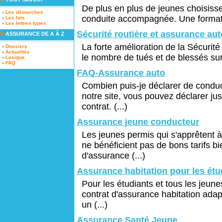
De plus en plus de jeunes choisisse
Les démarches
conduite accompagnée. Une formation
Les lois
Les lettres types
Sécurité routière et assurance aut
ASSURANCE DE A À Z
La forte amélioration de la Sécurit
Dossiers
Actualités
le nombre de tués et de blessés sur 
Lexique
FAQ
FAQ-Assurance auto
Combien puis-je déclarer de conduc
notre site, vous pouvez déclarer j
contrat. (...)
Assurance jeune conducteur
Les jeunes permis qui s'apprêtent à 
ne bénéficient pas de bons tarifs bi
d'assurance (...)
Assurance habitation pour les étud
Pour les étudiants et tous les jeune
contrat d'assurance habitation adap
un (...)
Assurance Santé Jeune