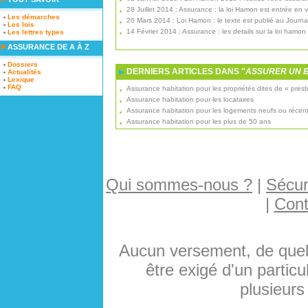
28 Juillet 2014 : Assurance : la loi Hamon est entrée en 
Les démarches
20 Mars 2014 : Loi Hamon : le texte est publié au Journal 
Les lois
14 Février 2014 : Assurance : les details sur la loi hamon
Les lettres types
ASSURANCE DE A À Z
Dossiers
DERNIERS ARTICLES DANS "
ASSURER UN B
Actualités
Lexique
FAQ
Assurance habitation pour les propriétés dites de « prest
Assurance habitation pour les locataires
Assurance habitation pour les logements neufs ou récen
Assurance habitation pour les plus de 50 ans
Qui sommes-nous ?
|
Sécuri
|
Cont
Aucun versement, de quelq
être exigé d'un particu
plusieurs