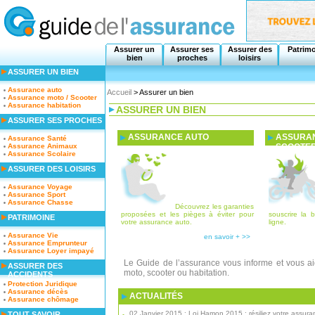
Assurer un
Assurer ses
Assurer des
Patrim
bien
proches
loisirs
ASSURER UN BIEN
Assurance auto
Accueil
> Assurer un bien
Assurance moto / Scooter
Assurance habitation
ASSURER UN BIEN
ASSURER SES PROCHES
ASSURANCE AUTO
ASSURAN
Assurance Santé
Assurance Animaux
SCOOTE
Assurance Scolaire
ASSURER DES LOISIRS
Assurance Voyage
Assurance Sport
Assurance Chasse
Découvrez les garanties
proposées et les pièges à éviter pour
souscrire la
PATRIMOINE
votre assurance auto.
ligne.
Assurance Vie
en savoir + >>
Assurance Emprunteur
Assurance Loyer impayé
Le Guide de l’assurance vous informe et vous ai
ASSURER DES
moto, scooter ou habitation.
ACCIDENTS
Protection Juridique
Assurance décès
ACTUALITÉS
Assurance chômage
02 Janvier 2015 : Loi Hamon 2015 : résiliez votre assur
TOUT SAVOIR