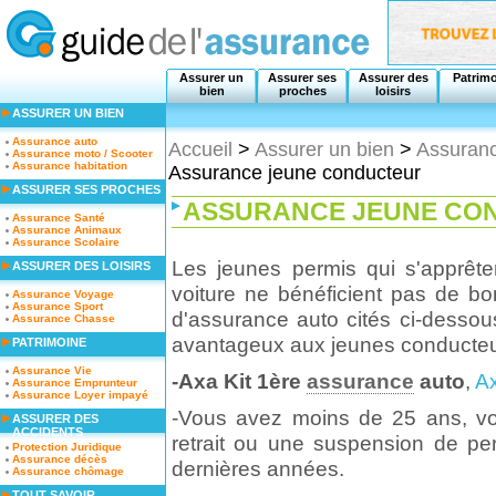
Assurer un
Assurer ses
Assurer des
Patrim
bien
proches
loisirs
ASSURER UN BIEN
Assurance auto
Accueil
>
Assurer un bien
>
Assuranc
Assurance moto / Scooter
Assurance habitation
Assurance jeune conducteur
ASSURER SES PROCHES
ASSURANCE JEUNE CO
Assurance Santé
Assurance Animaux
Assurance Scolaire
Les jeunes permis qui s'apprêten
ASSURER DES LOISIRS
voiture ne bénéficient pas de bon
Assurance Voyage
Assurance Sport
d'assurance auto cités ci-dessous
Assurance Chasse
avantageux aux jeunes conducteu
PATRIMOINE
Assurance Vie
-Axa Kit 1ère
assurance
auto
,
A
Assurance Emprunteur
Assurance Loyer impayé
-Vous avez moins de 25 ans, vo
ASSURER DES
ACCIDENTS
retrait ou une suspension de pe
Protection Juridique
Assurance décès
dernières années.
Assurance chômage
TOUT SAVOIR