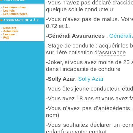
-Vous n'avez pas déclaré d'accide
Les démarches
quelque soit le conducteur.
Les lois
Les lettres types
-Vous n'avez pas de malus. Votre
ASSURANCE DE A À Z
0,72 et 1.
Dossiers
Actualités
-Générali Assurances
,
Générali
Lexique
FAQ
-Stage de conduite : acquérir les
sur 1ère cotisation d'
assurance
-Joker, si vous avez moins de 25 
dans l'incapacité de conduire
-Solly Azar
,
Solly Azar
-Vous êtes jeune conducteur, étud
-Vous avez 18 ans et vous avez f
-Vous n'avez pas d'antécédents 
nom)
-Vous souhaitez déclarer un cond
enfant) sur votre contrat