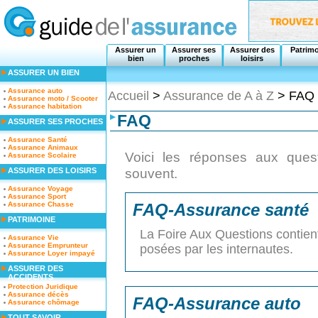
Assurer un
Assurer ses
Assurer des
Patrim
bien
proches
loisirs
ASSURER UN BIEN
Assurance auto
Accueil
>
Assurance de A à Z
> FAQ
Assurance moto / Scooter
Assurance habitation
FAQ
ASSURER SES PROCHES
Assurance Santé
Assurance Animaux
Voici les réponses aux que
Assurance Scolaire
souvent.
ASSURER DES LOISIRS
Assurance Voyage
Assurance Sport
Assurance Chasse
FAQ-Assurance santé
PATRIMOINE
La Foire Aux Questions contien
Assurance Vie
Assurance Emprunteur
posées par les internautes.
Assurance Loyer impayé
ASSURER DES
ACCIDENTS
Protection Juridique
Assurance décès
FAQ-Assurance auto
Assurance chômage
TOUT SAVOIR