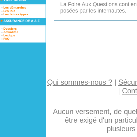
La Foire Aux Questions contien
Les démarches
posées par les internautes.
Les lois
Les lettres types
ASSURANCE DE A À Z
Dossiers
Actualités
Lexique
FAQ
Qui sommes-nous ?
|
Sécuri
|
Cont
Aucun versement, de quelq
être exigé d'un particu
plusieurs