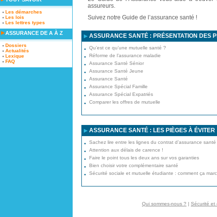
assureurs.
Les démarches
Suivez notre Guide de l’assurance santé !
Les lois
Les lettres types
ASSURANCE DE A À Z
ASSURANCE SANTÉ : PRÉSENTATION DES 
Dossiers
Qu’est ce qu’une mutuelle santé ?
Actualités
Réforme de l’assurance maladie
Lexique
FAQ
Assurance Santé Sénior
Assurance Santé Jeune
Assurance Santé
Assurance Spécial Famille
Assurance Spécial Expatriés
Comparer les offres de mutuelle
ASSURANCE SANTÉ : LES PIÈGES À ÉVITER
Sachez lire entre les lignes du contrat d’assurance santé
Attention aux délais de carence !
Faire le point tous les deux ans sur vos garanties
Bien choisir votre complémentaire santé
Sécurité sociale et mutuelle étudiante : comment ça mar
Qui sommes-nous ?
|
Sécurité et 