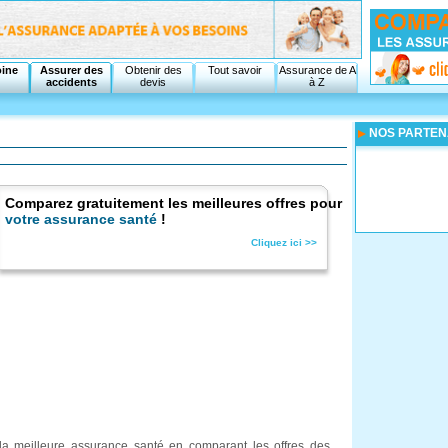
oine
Assurer des
Obtenir des
Tout savoir
Assurance de A
accidents
devis
à Z
NOS PARTEN
Comparez gratuitement les meilleures offres pour
votre assurance santé
!
Cliquez ici >>
la meilleure assurance santé en comparant les offres des