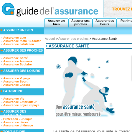
Assurer un
Assurer ses
Assurer des
Patrim
bien
proches
loisirs
ASSURER UN BIEN
Assurance auto
Accueil
>
Assurer ses proches
> Assurance Santé
Assurance moto / Scooter
Assurance habitation
ASSURANCE SANTÉ
ASSURER SES PROCHES
Assurance Santé
Assurance Animaux
Assurance Scolaire
ASSURER DES LOISIRS
Assurance Voyage
Assurance Sport
Assurance Chasse
PATRIMOINE
Assurance Vie
Assurance Emprunteur
Assurance Loyer impayé
ASSURER DES
ACCIDENTS
Protection Juridique
Assurance décès
Assurance chômage
Le Guide de l’Assurance vous aide à trouver 
TOUT SAVOIR