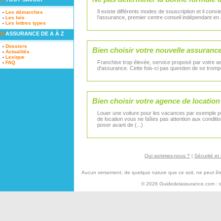
Il existe différents modes de souscription et il con
Les démarches
l’assurance, premier centre conseil indépendant en 
Les lois
Les lettres types
ASSURANCE DE A À Z
Dossiers
Bien choisir votre nouvelle assuranc
Actualités
Lexique
Franchise trop élevée, service proposé par votre a
FAQ
d'assurance. Cette fois-ci pas question de se trompe
Bien choisir votre agence de location
Louer une voiture pour les vacances par exemple peu
de location vous ne faîtes pas attention aux condit
poser avant de (...)
Qui sommes-nous ?
|
Sécurité et 
Aucun versement, de quelque nature que ce soit, ne peut être 
© 2026 Guidedelassurance.com : tou