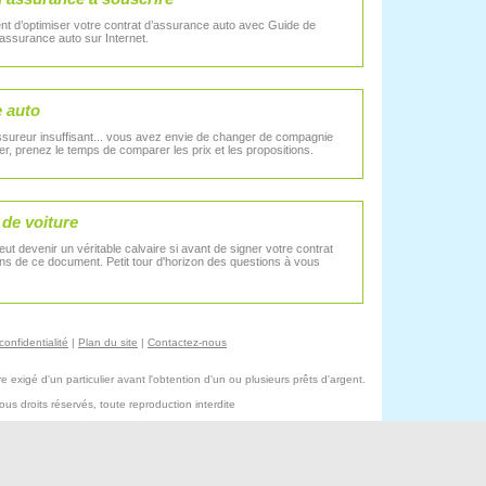
vient d’optimiser votre contrat d’assurance auto avec Guide de
assurance auto sur Internet.
e auto
ssureur insuffisant... vous avez envie de changer de compagnie
r, prenez le temps de comparer les prix et les propositions.
 de voiture
t devenir un véritable calvaire si avant de signer votre contrat
ions de ce document. Petit tour d'horizon des questions à vous
confidentialité
|
Plan du site
|
Contactez-nous
exigé d'un particulier avant l'obtention d'un ou plusieurs prêts d'argent.
s droits réservés, toute reproduction interdite