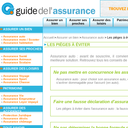
Assurer un
Assurer ses
Assurer des
Patrim
bien
proches
loisirs
ASSURER UN BIEN
Assurance auto
Accueil
>
Assurer un bien
>
Assurance auto
> Les pièges à év
Assurance moto / Scooter
Assurance habitation
LES PIÈGES À ÉVITER
ASSURER SES PROCHES
Assurance auto : avant de souscrire, il convien
Assurance Santé
Assurance Animaux
meilleure solution. Retrouvez tous les conseils 
Assurance Scolaire
ASSURER DES LOISIRS
Ne pas mettre en concurrence les as
Assurance Voyage
Assurance Sport
Assurance auto : pour choisir son assurance auto, 
Assurance Chasse
s’avérer dommagable pour l’assuré (en auto).
PATRIMOINE
Assurance Vie
Assurance Emprunteur
Faire une fausse déclaration d'assur
Assurance Loyer impayé
ASSURER DES
Les pièges à éviter dans l’assurance auto : la fausse
ACCIDENTS
Protection Juridique
Assurance décès
Assurance chômage
Ne pas déterminer la bonne formule 
TOUT SAVOIR