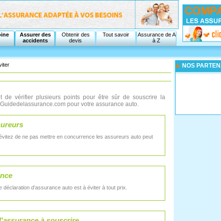
oine
Assurer des
Obtenir des
Tout savoir
Assurance de A
accidents
devis
à Z
iter
NOS PARTEN
t de vérifier plusieurs points pour être sûr de souscrire la
de Guidedelassurance.com pour votre assurance auto.
sureurs
évitez de ne pas mettre en concurrence les assureurs auto peut
ance
 déclaration d’assurance auto est à éviter à tout prix.
d'assurance à souscrire