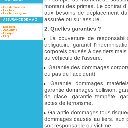
montant des primes. Le contrat d'
Les démarches
Les lois
aux besoins de déplacement du c
Les lettres types
assurée ou sur assuré.
ASSURANCE DE A À Z
Dossiers
2. Quelles garanties ?
Actualités
Lexique
FAQ
La couverture de responsabilit
obligatoire garantit l'indemnisa
corporels causés à des tiers mai
au véhicule de l'assuré.
Garantie des dommages corporel
ou pas de l'accident)
Garantie dommages matériels
garantie dommages collision, garan
de glace, garantie tempête, gara
actes de terrorisme.
Garantie dommages tous risques :
dommages causés au tiers, aux p
soit responsable ou victime.