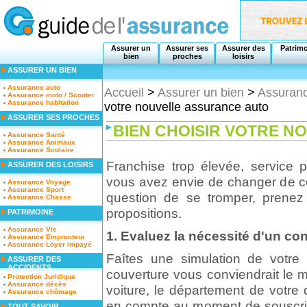
Assurer un
Assurer ses
Assurer des
Patrim
bien
proches
loisirs
ASSURER UN BIEN
Assurance auto
Accueil
>
Assurer un bien
>
Assuranc
Assurance moto / Scooter
Assurance habitation
votre nouvelle assurance auto
ASSURER SES PROCHES
BIEN CHOISIR VOTRE 
Assurance Santé
Assurance Animaux
Assurance Scolaire
Franchise trop élevée, service 
ASSURER DES LOISIRS
vous avez envie de changer de co
Assurance Voyage
Assurance Sport
question de se tromper, prenez
Assurance Chasse
propositions.
PATRIMOINE
Assurance Vie
1. Evaluez la nécessité d'un con
Assurance Emprunteur
Assurance Loyer impayé
Faîtes une simulation de votre s
ASSURER DES
ACCIDENTS
couverture vous conviendrait le m
Protection Juridique
Assurance décès
voiture, le département de votre
Assurance chômage
en compte au moment de souscrire
TOUT SAVOIR