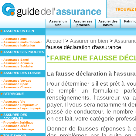
Assurer un
Assurer ses
Assurer des
Patrim
bien
proches
loisirs
ASSURER UN BIEN
Assurance auto
Accueil
>
Assurer un bien
>
Assuranc
Assurance moto / Scooter
Assurance habitation
fausse déclaration d'assurance
ASSURER SES PROCHES
FAIRE UNE FAUSSE DÉ
Assurance Santé
Assurance Animaux
Assurance Scolaire
La fausse déclaration à l'
assur
ASSURER DES LOISIRS
Assurance Voyage
Pour déterminer s'il est prêt à v
Assurance Sport
Assurance Chasse
de remplir un formulaire par
PATRIMOINE
renseignements, l'
assureur
va au
Assurance Vie
payer. Il vous sera notamment de
Assurance Emprunteur
Assurance Loyer impayé
passé de conducteur, le nombre d
ASSURER DES
en est fait, votre catégorie profess
ACCIDENTS
Protection Juridique
Assurance décès
Donner de fausses réponses à ce
Assurance chômage
des problèmes par la suite en ca
TOUT SAVOIR