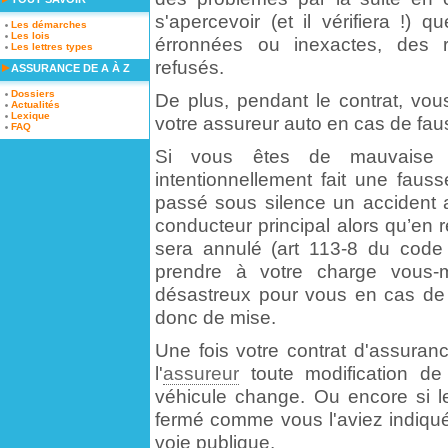
s'apercevoir (et il vérifiera !)
Les démarches
Les lois
érronnées ou inexactes, des 
Les lettres types
refusés.
ASSURANCE DE A À Z
Dossiers
De plus, pendant le contrat, vous
Actualités
Lexique
votre assureur auto en cas de fau
FAQ
Si vous êtes de mauvaise 
intentionnellement fait une faus
passé sous silence un accident a
conducteur principal alors qu’en réal
sera annulé (art 113-8 du cod
prendre à votre charge vous-m
désastreux pour vous en cas de
donc de mise.
Une fois votre contrat d'assuranc
l'
assureur
toute modification de 
véhicule change. Ou encore si l
fermé comme vous l'aviez indiqué
voie publique.