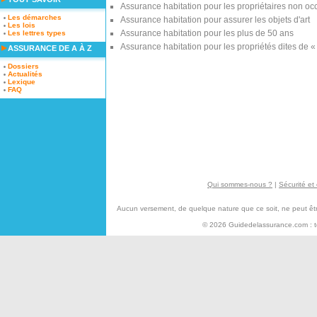
Assurance habitation pour les propriétaires non o
Les démarches
Assurance habitation pour assurer les objets d'art
Les lois
Assurance habitation pour les plus de 50 ans
Les lettres types
Assurance habitation pour les propriétés dites de «
ASSURANCE DE A À Z
Dossiers
Actualités
Lexique
FAQ
Qui sommes-nous ?
|
Sécurité et 
Aucun versement, de quelque nature que ce soit, ne peut être 
© 2026 Guidedelassurance.com : tou