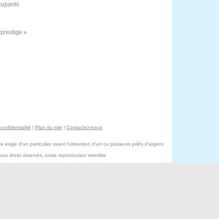
ccupants
 prestige »
confidentialité
|
Plan du site
|
Contactez-nous
exigé d'un particulier avant l'obtention d'un ou plusieurs prêts d'argent.
s droits réservés, toute reproduction interdite