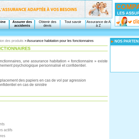
oine
Assurer des
Obtenir des
Tout savoir
Assurance de A
accidents
devis
à Z
ion des produits
> Assurance habitation pour les fonctionnaires
NOS PARTEN
NCTIONNAIRES
nctionnaires, une assurance habitation « fonctionnaire » existe
ement psychologique personnalisé et confidentiel.
emplacement des papiers en cas de vol par agression
identiel en cas de sinistre
nts
s actifs
res