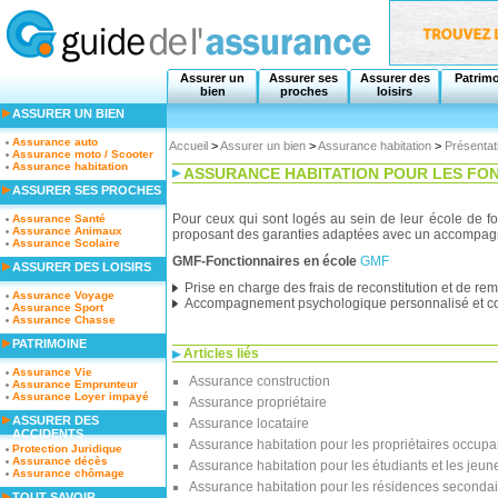
Assurer un
Assurer ses
Assurer des
Patrim
bien
proches
loisirs
ASSURER UN BIEN
Assurance auto
Accueil
>
Assurer un bien
>
Assurance habitation
>
Présentat
Assurance moto / Scooter
Assurance habitation
ASSURANCE HABITATION POUR LES FO
ASSURER SES PROCHES
Pour ceux qui sont logés au sein de leur école de fo
Assurance Santé
Assurance Animaux
proposant des garanties adaptées avec un accompagn
Assurance Scolaire
GMF-Fonctionnaires en école
GMF
ASSURER DES LOISIRS
Prise en charge des frais de reconstitution et de r
Assurance Voyage
Accompagnement psychologique personnalisé et conf
Assurance Sport
Assurance Chasse
PATRIMOINE
Articles liés
Assurance Vie
Assurance construction
Assurance Emprunteur
Assurance Loyer impayé
Assurance propriétaire
ASSURER DES
Assurance locataire
ACCIDENTS
Assurance habitation pour les propriétaires occupa
Protection Juridique
Assurance décès
Assurance habitation pour les étudiants et les jeune
Assurance chômage
Assurance habitation pour les résidences secondai
TOUT SAVOIR