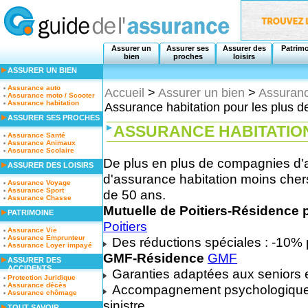
Assurer un
Assurer ses
Assurer des
Patrim
bien
proches
loisirs
ASSURER UN BIEN
Assurance auto
Accueil
>
Assurer un bien
>
Assuranc
Assurance moto / Scooter
Assurance habitation
Assurance habitation pour les plus d
ASSURER SES PROCHES
ASSURANCE HABITATION
Assurance Santé
Assurance Animaux
Assurance Scolaire
De plus en plus de compagnies d'
ASSURER DES LOISIRS
d'assurance habitation moins cher
Assurance Voyage
Assurance Sport
de 50 ans.
Assurance Chasse
Mutuelle de Poitiers-Résidence p
PATRIMOINE
Poitiers
Assurance Vie
Assurance Emprunteur
Des réductions spéciales : -10% p
Assurance Loyer impayé
GMF-Résidence
GMF
ASSURER DES
ACCIDENTS
Garanties adaptées aux seniors e
Protection Juridique
Assurance décès
Accompagnement psychologique pe
Assurance chômage
sinistre
TOUT SAVOIR