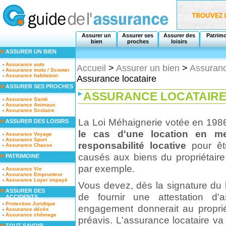
Assurer un
Assurer ses
Assurer des
Patrim
bien
proches
loisirs
ASSURER UN BIEN
Assurance auto
Accueil
>
Assurer un bien
>
Assuranc
Assurance moto / Scooter
Assurance habitation
Assurance locataire
ASSURER SES PROCHES
ASSURANCE LOCATAIR
Assurance Santé
Assurance Animaux
Assurance Scolaire
La Loi Méhaignerie votée en 1986
ASSURER DES LOISIRS
le cas d'une location en m
Assurance Voyage
Assurance Sport
responsabilité locative
pour êt
Assurance Chasse
causés aux biens du propriétaire
PATRIMOINE
par exemple.
Assurance Vie
Assurance Emprunteur
Assurance Loyer impayé
Vous devez, dès la signature du b
ASSURER DES
de fournir une attestation d'
ACCIDENTS
Protection Juridique
engagement donnerait au propriéta
Assurance décès
Assurance chômage
préavis. L'assurance locataire va
TOUT SAVOIR