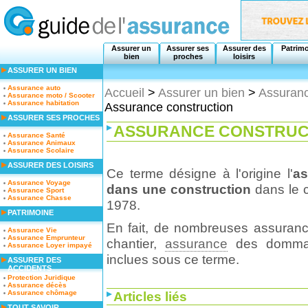
Assurer un
Assurer ses
Assurer des
Patrim
bien
proches
loisirs
ASSURER UN BIEN
Assurance auto
Accueil
>
Assurer un bien
>
Assuranc
Assurance moto / Scooter
Assurance habitation
Assurance construction
ASSURER SES PROCHES
ASSURANCE CONSTRUC
Assurance Santé
Assurance Animaux
Assurance Scolaire
ASSURER DES LOISIRS
Ce terme désigne à l'origine l'
as
Assurance Voyage
dans une construction
dans le c
Assurance Sport
Assurance Chasse
1978.
PATRIMOINE
En fait, de nombreuses assurances
Assurance Vie
Assurance Emprunteur
chantier,
assurance
des dommage
Assurance Loyer impayé
inclues sous ce terme.
ASSURER DES
ACCIDENTS
Protection Juridique
Assurance décès
Assurance chômage
Articles liés
TOUT SAVOIR