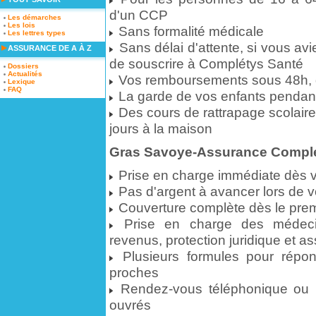
d'un CCP
Les démarches
Les lois
Sans formalité médicale
Les lettres types
Sans délai d'attente, si vous av
ASSURANCE DE A À Z
de souscrire à Complétys Santé
Dossiers
Actualités
Vos remboursements sous 48h, 
Lexique
FAQ
La garde de vos enfants pendant
Des cours de rattrapage scolaire 
jours à la maison
Gras Savoye-Assurance Complé
Prise en charge immédiate dès 
Pas d'argent à avancer lors de 
Couverture complète dès le prem
Prise en charge des médecine
revenus, protection juridique et a
Plusieurs formules pour répo
proches
Rendez-vous téléphonique ou u
ouvrés