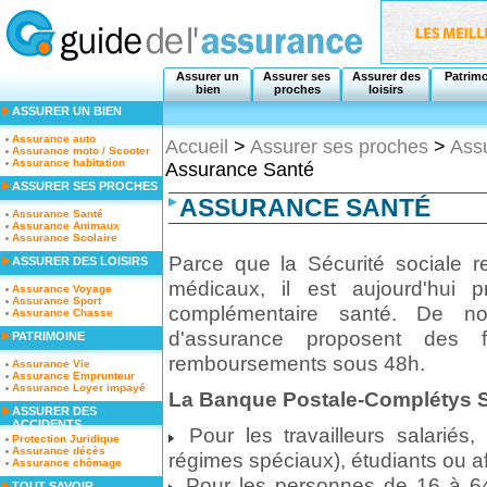
Assurer un
Assurer ses
Assurer des
Patrim
bien
proches
loisirs
ASSURER UN BIEN
Assurance auto
Accueil
>
Assurer ses proches
>
Ass
Assurance moto / Scooter
Assurance habitation
Assurance Santé
ASSURER SES PROCHES
ASSURANCE SANTÉ
Assurance Santé
Assurance Animaux
Assurance Scolaire
Parce que la Sécurité sociale 
ASSURER DES LOISIRS
médicaux, il est aujourd'hui 
Assurance Voyage
Assurance Sport
complémentaire santé. De 
Assurance Chasse
d'assurance proposent des 
PATRIMOINE
remboursements sous 48h.
Assurance Vie
Assurance Emprunteur
Assurance Loyer impayé
La Banque Postale-Complétys 
ASSURER DES
ACCIDENTS
Pour les travailleurs salariés, 
Protection Juridique
Assurance décès
régimes spéciaux), étudiants ou aff
Assurance chômage
Pour les personnes de 16 à 64 a
TOUT SAVOIR