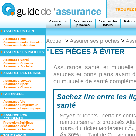
Assurer un
Assurer ses
Assurer des
Patrim
bien
proches
loisirs
ASSURER UN BIEN
Assurance auto
Accueil
>
Assurer ses proches
>
Ass
Assurance moto / Scooter
Assurance habitation
LES PIÈGES À ÉVITER
ASSURER SES PROCHES
Assurance Santé
Assurance Animaux
Assurance santé et mutuelle
Assurance Scolaire
astuces et bons plans avant d
ASSURER DES LOISIRS
ou mutuelle de santé compléme
Assurance Voyage
Assurance Sport
Assurance Chasse
PATRIMOINE
Sachez lire entre les l
Assurance Vie
santé
Assurance Emprunteur
Assurance Loyer impayé
Soyez prudents : certains contr
ASSURER DES
ACCIDENTS
remboursements proposés Atten
Protection Juridique
Assurance décès
100% du Ticket Modérateur Â»,
Assurance chômage
Â« 30% du Tarif de Convention, 
TOUT SAVOIR