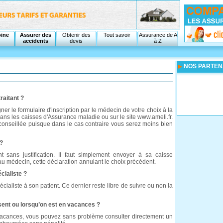
oine
Assurer des
Obtenir des
Tout savoir
Assurance de A
accidents
devis
à Z
NOS PARTEN
raitant ?
signer le formulaire d'inscription par le médecin de votre choix à la
ans les caisses d'Assurance maladie ou sur le site www.ameli.fr.
conseillée puisque dans le cas contraire vous serez moins bien
 ?
t sans justification. Il faut simplement envoyer à sa caisse
u médecin, cette déclaration annulant le choix précédent.
cialiste ?
liste à son patient. Ce dernier reste libre de suivre ou non la
bsent ou lorsqu’on est en vacances ?
n vacances, vous pouvez sans problème consulter directement un