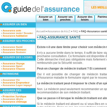
Assurer un
Assurer ses
Assurer des
Patrim
bien
proches
loisirs
ASSURER UN BIEN
Assurance auto
Accueil
>
Assurance de A à Z
>
FAQ
> FAQ-Assurance santé
Assurance moto / Scooter
Assurance habitation
FAQ-ASSURANCE SANTÉ
ASSURER SES PROCHES
Existe-t-il une date limite pour choisir son médecin t
Assurance Santé
Assurance Animaux
Assurance Scolaire
Il n'y a aucune limite dans le temps. Il suffit de faire 
prochaine consultation. Ce formulaire est disponible d
ASSURER DES LOISIRS
Cette démarche n'est pas obligatoire mais fortement 
remboursés par la Sécurité sociale.
Assurance Voyage
Assurance Sport
Peut-on changer de médecin traitant ? Et comment
Assurance Chasse
PATRIMOINE
Oui il est possible de changer de médecin traitan
d'Assurance maladie le formulaire signé par le nouvea
Assurance Vie
Assurance Emprunteur
Le médecin traitant peut-il imposer le choix d’un spé
Assurance Loyer impayé
Non. Le médecin peut seulement recommander un spécia
ASSURER DES
recommandation de son médecin traitant.
ACCIDENTS
Protection Juridique
Que se passe-t-il lorsque le médecin traitant est a
Assurance décès
Assurance chômage
Si le médecin traitant est absent ou si vous êtes e
TOUT SAVOIR