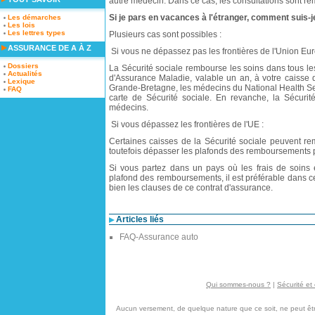
autre médecin. Dans ce cas, les consultations sont r
Si je pars en vacances à l'étranger, comment suis-j
Les démarches
Les lois
Les lettres types
Plusieurs cas sont possibles :
ASSURANCE DE A À Z
Si vous ne dépassez pas les frontières de l'Union Eu
Dossiers
La Sécurité sociale rembourse les soins dans tous le
Actualités
d'Assurance Maladie, valable un an, à votre caisse 
Lexique
Grande-Bretagne, les médecins du National Health Ser
FAQ
carte de Sécurité sociale. En revanche, la Sécurit
médecins.
Si vous dépassez les frontières de l'UE :
Certaines caisses de la Sécurité sociale peuvent re
toutefois dépasser les plafonds des remboursements 
Si vous partez dans un pays où les frais de soins e
plafond des remboursements, il est préférable dans 
bien les clauses de ce contrat d'assurance.
Articles liés
FAQ-Assurance auto
Qui sommes-nous ?
|
Sécurité et 
Aucun versement, de quelque nature que ce soit, ne peut être 