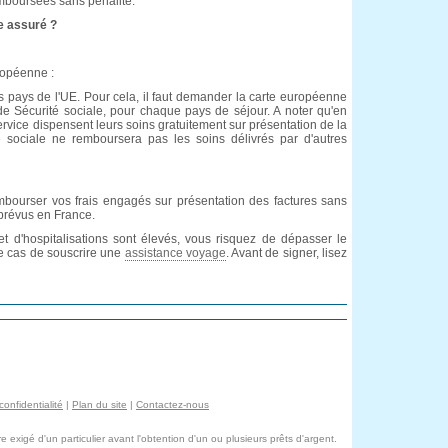
emboursées sans pénalité.
e assuré ?
ropéenne :
s pays de l'UE. Pour cela, il faut demander la carte européenne
de Sécurité sociale, pour chaque pays de séjour. A noter qu'en
vice dispensent leurs soins gratuitement sur présentation de la
é sociale ne remboursera pas les soins délivrés par d'autres
mbourser vos frais engagés sur présentation des factures sans
prévus en France.
t d'hospitalisations sont élevés, vous risquez de dépasser le
ce cas de souscrire une
assistance voyage
. Avant de signer, lisez
confidentialité
|
Plan du site
|
Contactez-nous
exigé d'un particulier avant l'obtention d'un ou plusieurs prêts d'argent.