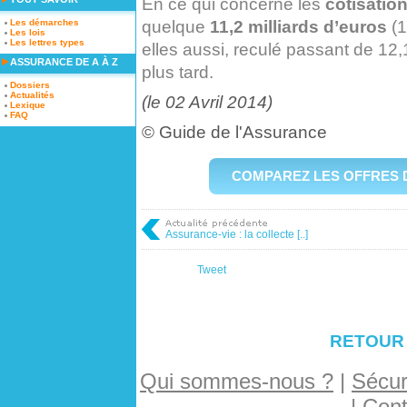
En ce qui concerne les
cotisatio
quelque
11,2 milliards d’euros
(1
Les démarches
Les lois
Les lettres types
elles aussi, reculé passant de 12
ASSURANCE DE A À Z
plus tard.
Dossiers
Actualités
(le 02 Avril 2014)
Lexique
FAQ
©
Guide de l'Assurance
COMPAREZ LES OFFRES 
Assurance-vie : la collecte [..]
Tweet
RETOUR
Qui sommes-nous ?
|
Sécuri
|
Cont