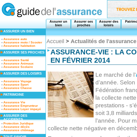
Assurer un
Assurer ses
Assurer des
Patrim
bien
proches
loisirs
ASSURER UN BIEN
Assurance auto
Accueil
>
Actualités de l'assurance
Assurance moto / Scooter
Assurance habitation
ASSURANCE-VIE : LA C
ASSURER SES PROCHES
EN FÉVRIER 2014
Assurance Santé
Assurance Animaux
Assurance Scolaire
Le marché de l’
ASSURER DES LOISIRS
d’année. Selon l
Assurance Voyage
Assurance Sport
Assurance Chasse
Fédération fran
PATRIMOINE
la collecte nette
Assurance Vie
prestations - s’
Assurance Emprunteur
Assurance Loyer impayé
soit 3,8 milliar
ASSURER DES
l’année. Pour m
ACCIDENTS
Protection Juridique
collecte nette négative en décembre
Assurance décès
Assurance chômage
TOUT SAVOIR