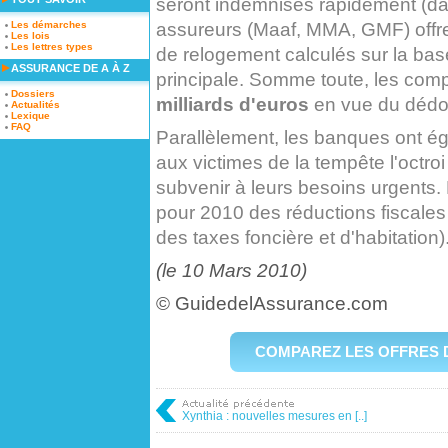
seront indemnisés rapidement (dan
assureurs (Maaf, MMA, GMF) offren
Les démarches
Les lois
Les lettres types
de relogement calculés sur la base
ASSURANCE DE A À Z
principale. Somme toute, les co
Dossiers
milliards d'euros
en vue du dédo
Actualités
Lexique
FAQ
Parallèlement, les banques ont ég
aux victimes de la tempête l'octroi
subvenir à leurs besoins urgent
pour 2010 des réductions fiscales 
des taxes foncière et d'habitation)
(le 10 Mars 2010)
© GuidedelAssurance.com
COMPAREZ LES OFFRES 
Xynthia : nouvelles mesures en [..]