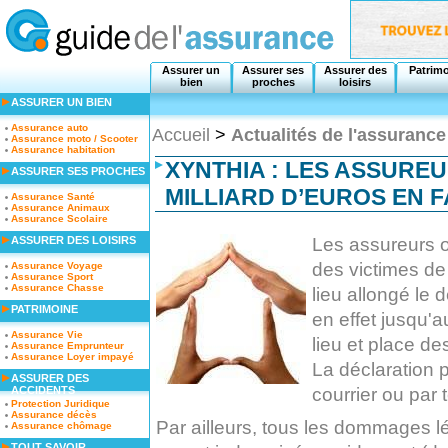
Assurer un
Assurer ses
Assurer des
Patrim
bien
proches
loisirs
ASSURER UN BIEN
Assurance auto
Accueil
>
Actualités de l'assurance
Assurance moto / Scooter
Assurance habitation
XYNTHIA : LES ASSURE
ASSURER SES PROCHES
MILLIARD D’EUROS EN F
Assurance Santé
Assurance Animaux
Assurance Scolaire
Les assureurs o
ASSURER DES LOISIRS
des victimes de 
Assurance Voyage
Assurance Sport
Assurance Chasse
lieu allongé le
PATRIMOINE
en effet jusqu'
Assurance Vie
lieu et place de
Assurance Emprunteur
Assurance Loyer impayé
La déclaration 
ASSURER DES
courrier ou par 
ACCIDENTS
Protection Juridique
Assurance décès
Par ailleurs, tous les dommages 
Assurance chômage
TOUT SAVOIR