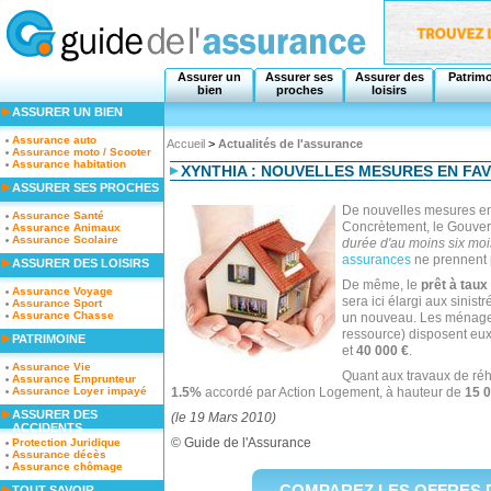
Assurer un
Assurer ses
Assurer des
Patrim
bien
proches
loisirs
ASSURER UN BIEN
Assurance auto
Accueil
>
Actualités de l'assurance
Assurance moto / Scooter
Assurance habitation
XYNTHIA : NOUVELLES MESURES EN FAV
ASSURER SES PROCHES
De nouvelles mesures e
Assurance Santé
Concrètement, le Gouver
Assurance Animaux
Assurance Scolaire
durée d'au moins six moi
assurances
ne prennent 
ASSURER DES LOISIRS
De même, le
prêt à taux
Assurance Voyage
sera ici élargi aux sinis
Assurance Sport
Assurance Chasse
un nouveau. Les ménages 
ressource) disposent eux 
PATRIMOINE
et
40 000 €
.
Assurance Vie
Quant aux travaux de réha
Assurance Emprunteur
Assurance Loyer impayé
1.5%
accordé par Action Logement, à hauteur de
15 0
ASSURER DES
(le 19 Mars 2010)
ACCIDENTS
©
Guide de l'Assurance
Protection Juridique
Assurance décès
Assurance chômage
COMPAREZ LES OFFRES 
TOUT SAVOIR