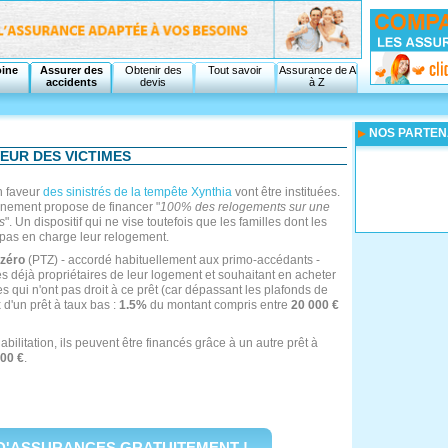
oine
Assurer des
Obtenir des
Tout savoir
Assurance de A
accidents
devis
à Z
NOS PARTEN
EUR DES VICTIMES
n faveur
des sinistrés de la tempête Xynthia
vont être instituées.
nement propose de financer "
100% des relogements sur une
s
". Un dispositif qui ne vise toutefois que les familles dont les
pas en charge leur relogement.
 zéro
(PTZ) - accordé habituellement aux primo-accédants -
trés déjà propriétaires de leur logement et souhaitant en acheter
qui n'ont pas droit à ce prêt (car dépassant les plafonds de
d'un prêt à taux bas :
1.5%
du montant compris entre
20 000 €
bilitation, ils peuvent être financés grâce à un autre prêt à
00 €
.
D'ASSURANCES GRATUITEMENT !