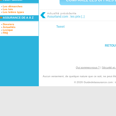
Les démarches
Les lois
Les lettres types
Assurland.com : les prix [..]
ASSURANCE DE A À Z
Dossiers
Tweet
Actualités
Lexique
FAQ
RETOU
Qui sommes-nous ?
|
Sécurité et 
Aucun versement, de quelque nature que ce soit, ne peut être 
© 2026 Guidedelassurance.com : tou