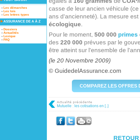
égales à
160 grammes
de
COÂ²
casse de leur ancien véhicule (ce 
Les démarches
Les lois
Les lettres types
ans d'ancienneté). La mesure est
ASSURANCE DE A À Z
écologique
.
Dossiers
Actualités
Pour le moment,
500 000
primes
Lexique
FAQ
des
220 000
prévues par le gouv
être atteint sur l'ensemble de l'a
(le 20 Novembre 2009)
© GuidedelAssurance.com
COMPAREZ LES OFFRES 
Mutuelle : les cotisations en [..]
RETOUR