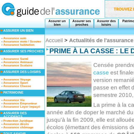
Assurer un
Assurer ses
Assurer des
Patrim
bien
proches
loisirs
ASSURER UN BIEN
Assurance auto
Accueil
>
Actualités de l'assurance
Assurance moto / Scooter
Assurance habitation
PRIME À LA CASSE : LE 
ASSURER SES PROCHES
Assurance Santé
Assurance Animaux
Censée prendre
Assurance Scolaire
casse
est final
ASSURER DES LOISIRS
version remaniée
Assurance Voyage
Assurance Sport
passe en effet 
Assurance Chasse
PATRIMOINE
semestre 2010,
Assurance Vie
La prime à la cas
Assurance Emprunteur
Assurance Loyer impayé
année afin de doper le marché du
ASSURER DES
ACCIDENTS
jusqu'à la fin 2009, elle est allo
Protection Juridique
Assurance décès
écolos (émettant des émissions d
Assurance chômage
TOUT SAVOIR