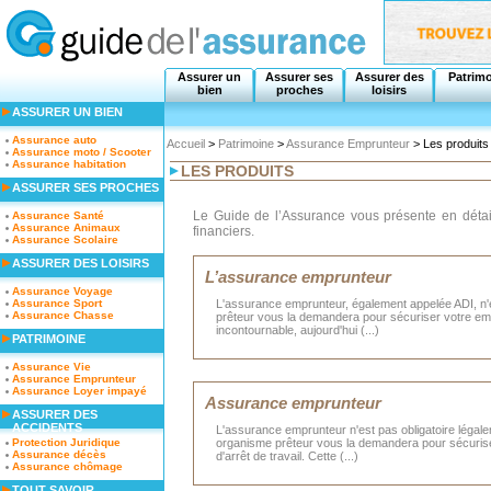
Assurer un
Assurer ses
Assurer des
Patrim
bien
proches
loisirs
ASSURER UN BIEN
Assurance auto
Accueil
>
Patrimoine
>
Assurance Emprunteur
> Les produits
Assurance moto / Scooter
Assurance habitation
LES PRODUITS
ASSURER SES PROCHES
Le Guide de l’Assurance vous présente en détail
Assurance Santé
Assurance Animaux
financiers.
Assurance Scolaire
ASSURER DES LOISIRS
L’assurance emprunteur
Assurance Voyage
Assurance Sport
L'assurance emprunteur, également appelée ADI, n'e
Assurance Chasse
prêteur vous la demandera pour sécuriser votre empru
incontournable, aujourd'hui (...)
PATRIMOINE
Assurance Vie
Assurance Emprunteur
Assurance Loyer impayé
Assurance emprunteur
ASSURER DES
ACCIDENTS
L'assurance emprunteur n'est pas obligatoire légale
Protection Juridique
organisme prêteur vous la demandera pour sécuriser
Assurance décès
d'arrêt de travail. Cette (...)
Assurance chômage
TOUT SAVOIR