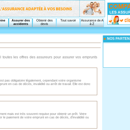
oine
Assurer des
Obtenir des
Tout savoir
Assurance de A
accidents
devis
à Z
NOS PARTEN
 toutes les offres des assureurs pour assurer vos emprunts
st pas obligatoire légalement, cependant votre organisme
nt en cas de décès, invalidité ou arrêt de travail. Elle est donc
ment mais est très souvent requise pour obtenir un prêt. Votre
 le paiement de votre emprunt en cas de décès, d'invalidité ou