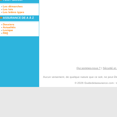
Les démarches
Les lois
Les lettres types
ASSURANCE DE A À Z
Dossiers
Actualités
Lexique
FAQ
Qui sommes-nous ?
|
Sécurité et 
Aucun versement, de quelque nature que ce soit, ne peut être 
© 2026 Guidedelassurance.com : tou