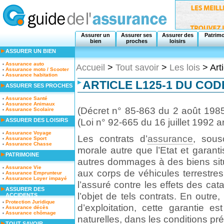
Assurer un
Assurer ses
Assurer des
Patrim
bien
proches
loisirs
ASSURER UN BIEN
Assurance auto
Accueil
>
Tout savoir
>
Les lois
> Art
Assurance moto / Scooter
Assurance habitation
ARTICLE L125-1 DU CO
ASSURER SES PROCHES
Assurance Santé
Assurance Animaux
(Décret n° 85-863 du 2 août 1985 
Assurance Scolaire
(Loi n° 92-665 du 16 juillet 1992 ar
ASSURER DES LOISIRS
Assurance Voyage
Les contrats d’
assurance
, sous
Assurance Sport
Assurance Chasse
morale autre que l’Etat et garan
PATRIMOINE
autres dommages à des biens sit
Assurance Vie
aux corps de véhicules terrestres
Assurance Emprunteur
Assurance Loyer impayé
l’assuré contre les effets des cat
ASSURER DES
l’objet de tels contrats. En outre,
ACCIDENTS
Protection Juridique
d’exploitation, cette garantie e
Assurance décès
Assurance chômage
naturelles, dans les conditions p
TOUT SAVOIR