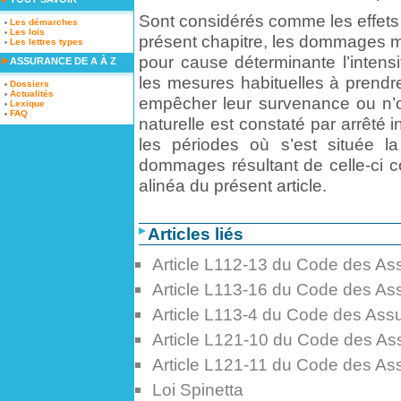
Sont considérés comme les effets
Les démarches
Les lois
présent chapitre, les dommages m
Les lettres types
pour cause déterminante l’intens
ASSURANCE DE A À Z
les mesures habituelles à prend
Dossiers
Actualités
empêcher leur survenance ou n’on
Lexique
FAQ
naturelle est constaté par arrêté i
les périodes où s’est située l
dommages résultant de celle-ci c
alinéa du présent article.
Articles liés
Article L112-13 du Code des As
Article L113-16 du Code des As
Article L113-4 du Code des Ass
Article L121-10 du Code des A
Article L121-11 du Code des As
Loi Spinetta