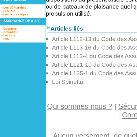
ou de bateaux de plaisance quel 
Les démarches
Les lois
propulsion utilisé.
Les lettres types
ASSURANCE DE A À Z
Articles liés
Dossiers
Actualités
Lexique
Article L112-13 du Code des As
FAQ
Article L113-16 du Code des As
Article L113-4 du Code des Ass
Article L121-10 du Code des A
Article L125-1 du Code des Ass
Loi Spinetta
Qui sommes-nous ?
|
Sécuri
|
Cont
Aucun versement, de quelq