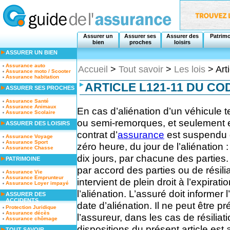
Assurer un
Assurer ses
Assurer des
Patrim
bien
proches
loisirs
ASSURER UN BIEN
Assurance auto
Accueil
>
Tout savoir
>
Les lois
> Art
Assurance moto / Scooter
Assurance habitation
ARTICLE L121-11 DU C
ASSURER SES PROCHES
Assurance Santé
Assurance Animaux
En cas d’aliénation d’un véhicule 
Assurance Scolaire
ou semi-remorques, et seulement en
ASSURER DES LOISIRS
contrat d’
assurance
est suspendu d
Assurance Voyage
Assurance Sport
zéro heure, du jour de l’aliénation 
Assurance Chasse
dix jours, par chacune des parties.
PATRIMOINE
par accord des parties ou de résiliat
Assurance Vie
Assurance Emprunteur
intervient de plein droit à l’expira
Assurance Loyer impayé
l’aliénation. L’assuré doit informer l’
ASSURER DES
ACCIDENTS
date d’aliénation. Il ne peut être 
Protection Juridique
Assurance décès
l’assureur, dans les cas de résili
Assurance chômage
dispositions du présent article est
TOUT SAVOIR