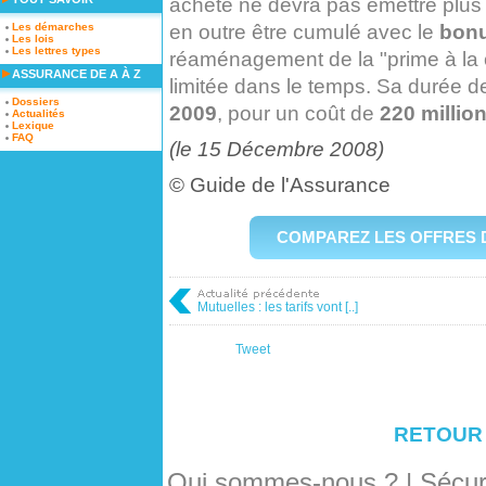
acheté ne devra pas émettre plu
en outre être cumulé avec le
bonu
Les démarches
Les lois
Les lettres types
réaménagement de la "prime à la c
ASSURANCE DE A À Z
limitée dans le temps. Sa durée d
Dossiers
2009
, pour un coût de
220 millio
Actualités
Lexique
FAQ
(le 15 Décembre 2008)
©
Guide de l'Assurance
COMPAREZ LES OFFRES 
Mutuelles : les tarifs vont [..]
Tweet
RETOUR
Qui sommes-nous ?
|
Sécuri