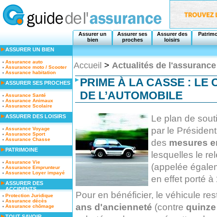
Assurer un
Assurer ses
Assurer des
Patrim
bien
proches
loisirs
ASSURER UN BIEN
Assurance auto
Accueil
>
Actualités de l'assurance
Assurance moto / Scooter
Assurance habitation
PRIME À LA CASSE : LE
ASSURER SES PROCHES
DE L’AUTOMOBILE
Assurance Santé
Assurance Animaux
Assurance Scolaire
Le plan de sou
ASSURER DES LOISIRS
par le Présiden
Assurance Voyage
Assurance Sport
Assurance Chasse
des
mesures en
PATRIMOINE
lesquelles le re
Assurance Vie
(appelée égale
Assurance Emprunteur
Assurance Loyer impayé
en effet porté à
ASSURER DES
ACCIDENTS
Pour en bénéficier, le véhicule re
Protection Juridique
Assurance décès
ans d'ancienneté
(contre
quinze
Assurance chômage
TOUT SAVOIR