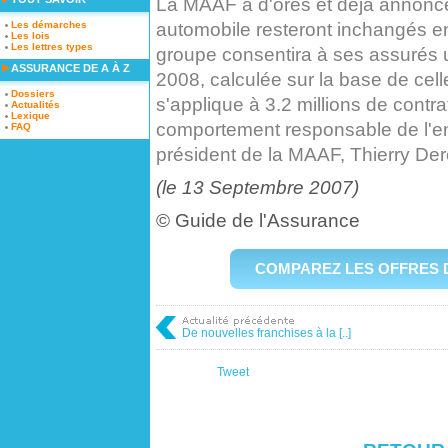
La MAAF a d'ores et déjà annoncé
automobile resteront inchangés en
Les démarches
Les lois
Les lettres types
groupe consentira à ses assurés 
ASSURANCE DE A À Z
2008, calculée sur la base de cel
Dossiers
s'applique à 3.2 millions de cont
Actualités
Lexique
comportement responsable de l'en
FAQ
président de la MAAF, Thierry Der
(le 13 Septembre 2007)
©
Guide de l'Assurance
COMPAREZ LES OFFRES 
De nouvelles franchises à la [..]
Tweet