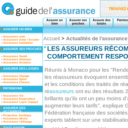
Assurer un
Assurer ses
Assurer des
Patrim
bien
proches
loisirs
ASSURER UN BIEN
Assurance auto
Accueil
>
Actualités de l'assurance
Assurance moto / Scooter
Assurance habitation
LES ASSUREURS RÉCOM
ASSURER SES PROCHES
COMPORTEMENT RESPO
Assurance Santé
Assurance Animaux
Assurance Scolaire
Réunis à Monaco pour les "Rende
ASSURER DES LOISIRS
les réassureurs évoquent ensemble
Assurance Voyage
Assurance Sport
Assurance Chasse
et les conditions des traités de r
PATRIMOINE
ré
assureurs
ont eu des résultats 
Assurance Vie
brillants qu'ils ont un peu moins 
Assurance Emprunteur
Assurance Loyer impayé
augmenter leurs tarifs", explique G
ASSURER DES
Fédération française des sociétés
ACCIDENTS
Protection Juridique
experts tablent sur une stabilisati
Assurance décès
Assurance chômage
TOUT SAVOIR