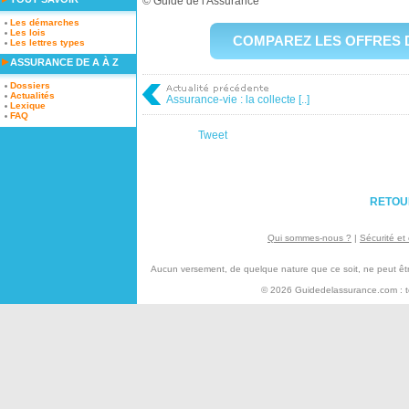
©
Guide de l'Assurance
Les démarches
Les lois
COMPAREZ LES OFFRES 
Les lettres types
ASSURANCE DE A À Z
Dossiers
Actualités
Assurance-vie : la collecte [..]
Lexique
FAQ
Tweet
RETOU
Qui sommes-nous ?
|
Sécurité et 
Aucun versement, de quelque nature que ce soit, ne peut être 
© 2026 Guidedelassurance.com : tou