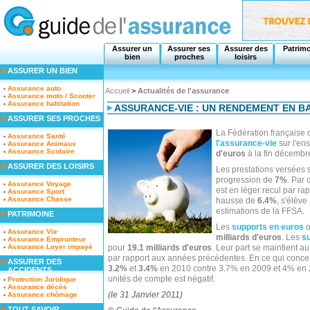
Assurer un
Assurer ses
Assurer des
Patrim
bien
proches
loisirs
ASSURER UN BIEN
Assurance auto
Accueil
>
Actualités de l'assurance
Assurance moto / Scooter
Assurance habitation
ASSURANCE-VIE : UN RENDEMENT EN BA
ASSURER SES PROCHES
La Fédération française d
Assurance Santé
l'assurance-vie
sur l'en
Assurance Animaux
Assurance Scolaire
d'euros
à la fin décembr
ASSURER DES LOISIRS
Les prestations versées 
progression de
7%
. Par 
Assurance Voyage
est en léger recul par ra
Assurance Sport
Assurance Chasse
hausse de
6.4%
, s'élève
estimations de la FFSA.
PATRIMOINE
Les
supports en euros
o
Assurance Vie
milliards d'euros
. Les
s
Assurance Emprunteur
Assurance Loyer impayé
pour
19.1 milliards d'euros
. Leur part se maintient
par rapport aux années précédentes. En ce qui concer
ASSURER DES
3.2%
et
3.4%
en 2010 contre 3.7% en 2009 et 4% en 
ACCIDENTS
unités de compte est négatif.
Protection Juridique
Assurance décès
(le 31 Janvier 2011)
Assurance chômage
TOUT SAVOIR