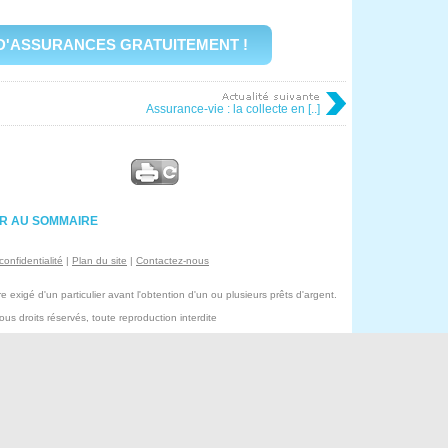
D'ASSURANCES GRATUITEMENT !
Assurance-vie : la collecte en [..]
R AU SOMMAIRE
confidentialité
|
Plan du site
|
Contactez-nous
exigé d'un particulier avant l'obtention d'un ou plusieurs prêts d'argent.
s droits réservés, toute reproduction interdite