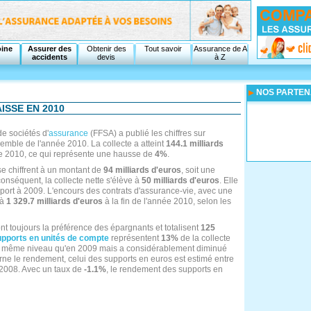
oine
Assurer des
Obtenir des
Tout savoir
Assurance de A
accidents
devis
à Z
NOS PARTEN
ISSE EN 2010
e sociétés d'
assurance
(FFSA) a publié les chiffres sur
semble de l'année 2010. La collecte a atteint
144.1 milliards
e 2010, ce qui représente une hausse de
4%
.
se chiffrent à un montant de
94 milliards d'euros
, soit une
conséquent, la collecte nette s'élève à
50 milliards d'euros
. Elle
pport à 2009. L'encours des contrats d'assurance-vie, avec une
 à
1 329.7 milliards d'euros
à la fin de l'année 2010, selon les
nt toujours la préférence des épargnants et totalisent
125
upports en unités de compte
représentent
13%
de la collecte
 au même niveau qu'en 2009 mais a considérablement diminué
ne le rendement, celui des supports en euros est estimé entre
2008. Avec un taux de
-1.1%
, le rendement des supports en