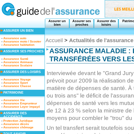
Assurer un
Assurer ses
Assurer des
Patrim
bien
proches
loisirs
ASSURER UN BIEN
Assurance auto
Accueil
>
Actualités de l'assurance
Assurance moto / Scooter
Assurance habitation
ASSURANCE MALADIE : 
ASSURER SES PROCHES
TRANSFÉRÉES VERS LE
Assurance Santé
Assurance Animaux
Assurance Scolaire
Interviewée devant le "Grand Jur
ASSURER DES LOISIRS
prévoit pour 2009 la réalisation d
Assurance Voyage
Assurance Sport
Assurance Chasse
matière de dépenses de santé. À te
PATRIMOINE
ou trois ans" le déficit de l'assur
Assurance Vie
dépenses de santé vers les mutue
Assurance Emprunteur
Assurance Loyer impayé
de 12 à 23 % selon la ministre de l
ASSURER DES
moyens pour combler le "trou" du
ACCIDENTS
Protection Juridique
Assurance décès
Un tel transfert serait toutefois so
Assurance chômage
TOUT SAVOIR