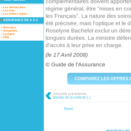
complémentaires doivent apporter 
régime général, être "mises en con
Les démarches
Les lois
Les lettres types
les Français". La nature des soins
ASSURANCE DE A À Z
été précisée, mais l'optique et le 
Dossiers
Roselyne Bachelot exclut un dére
Actualités
Lexique
longues durées. La ministre défen
FAQ
d'accès à leur prise en charge.
(le 17 Avril 2008)
©
Guide de l'Assurance
COMPAREZ LES OFFRES 
Baisse de la collecte [..]
Tweet