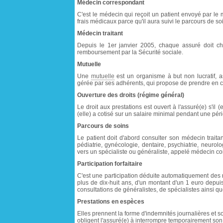
Médecin correspondant
C'est le médecin qui reçoit un patient envoyé par le 
frais médicaux parce qu'il aura suivi le parcours de s
Médecin traitant
Depuis le 1er janvier 2005, chaque assuré doit cho
remboursement par la Sécurité sociale.
Mutuelle
Une
mutuelle
est un organisme à but non lucratif, a
gérée par ses adhérents, qui propose de prendre en 
Ouverture des droits (régime général)
Le droit aux prestations est ouvert à l'assuré(e) s'il (
(elle) a cotisé sur un salaire minimal pendant une pér
Parcours de soins
Le patient doit d'abord consulter son médecin traitan
pédiatrie, gynécologie, dentaire, psychiatrie, neurolo
vers un spécialiste ou généraliste, appelé médecin co
Participation forfaitaire
C'est une participation déduite automatiquement des
plus de dix-huit ans, d'un montant d'un 1 euro depuis 
consultations de généralistes, de spécialistes ainsi qu
Prestations en espèces
Elles prennent la forme d'indemnités journalières et so
obligent l'assuré(e) à interrompre temporairement son 