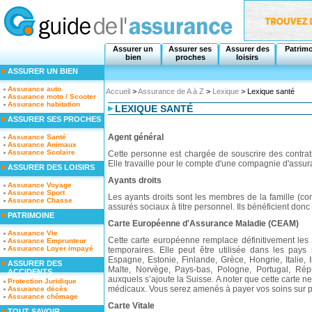
Assurer un
Assurer ses
Assurer des
Patrim
bien
proches
loisirs
ASSURER UN BIEN
Assurance auto
Accueil
>
Assurance de A à Z
>
Lexique
> Lexique santé
Assurance moto / Scooter
Assurance habitation
LEXIQUE SANTÉ
ASSURER SES PROCHES
Agent général
Assurance Santé
Assurance Animaux
Assurance Scolaire
Cette personne est chargée de souscrire des contrat
Elle travaille pour le compte d'une compagnie d'assur
ASSURER DES LOISIRS
Ayants droits
Assurance Voyage
Assurance Sport
Les ayants droits sont les membres de la famille (co
Assurance Chasse
assurés sociaux à titre personnel. Ils bénéficient donc
PATRIMOINE
Carte Européenne d'Assurance Maladie (CEAM)
Assurance Vie
Cette carte européenne remplace définitivement les 
Assurance Emprunteur
Assurance Loyer impayé
temporaires. Elle peut être utilisée dans les pays
Espagne, Estonie, Finlande, Grèce, Hongrie, Italie, I
ASSURER DES
Malte, Norvège, Pays-bas, Pologne, Portugal, Ré
ACCIDENTS
auxquels s’ajoute la Suisse. A noter que cette carte n
Protection Juridique
médicaux. Vous serez amenés à payer vos soins sur p
Assurance décès
Assurance chômage
Carte Vitale
TOUT SAVOIR