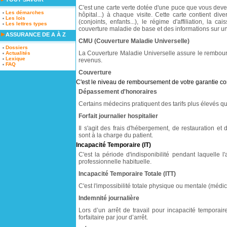
C'est une carte verte dotée d'une puce que vous dev
Les démarches
hôpital...) à chaque visite. Cette carte contient div
Les lois
(conjoints, enfants...), le régime d'affiliation, la ca
Les lettres types
couverture maladie de base et des informations sur u
ASSURANCE DE A À Z
CMU (Couverture Maladie Universelle)
Dossiers
La Couverture Maladie Universelle assure le rembou
Actualités
Lexique
revenus.
FAQ
Couverture
C'est le niveau de remboursement de votre garantie c
Dépassement d'honoraires
Certains médecins pratiquent des tarifs plus élevés q
Forfait journalier hospitalier
Il s'agit des frais d'hébergement, de restauration et 
sont à la charge du patient.
Incapacité Temporaire (IT)
C'est la période d'indisponibilité pendant laquelle 
professionnelle habituelle.
Incapacité Temporaire Totale (ITT)
C'est l'impossibilité totale physique ou mentale (médi
Indemnité journalière
Lors d’un arrêt de travail pour incapacité temporaire
forfaitaire par jour d’arrêt.