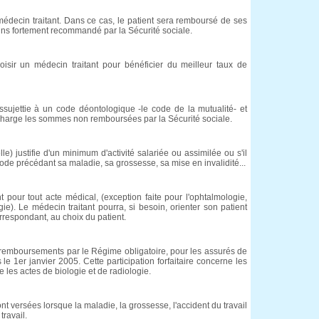
médecin traitant. Dans ce cas, le patient sera remboursé de ses
oins fortement recommandé par la Sécurité sociale.
isir un médecin traitant pour bénéficier du meilleur taux de
ssujettie à un code déontologique -le code de la mutualité- et
charge les sommes non remboursées par la Sécurité sociale.
elle) justifie d'un minimum d'activité salariée ou assimilée ou s'il
iode précédant sa maladie, sa grossesse, sa mise en invalidité...
t pour tout acte médical, (exception faite pour l'ophtalmologie,
gie). Le médecin traitant pourra, si besoin, orienter son patient
rrespondant, au choix du patient.
 remboursements par le Régime obligatoire, pour les assurés de
le 1er janvier 2005. Cette participation forfaitaire concerne les
e les actes de biologie et de radiologie.
nt versées lorsque la maladie, la grossesse, l'accident du travail
travail.