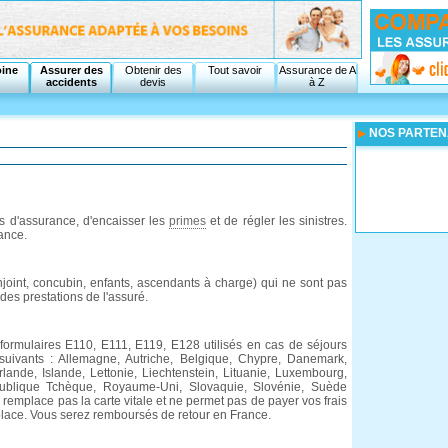
oine
Assurer des
Obtenir des
Tout savoir
Assurance de A
accidents
devis
à Z
NOS PARTEN
s d'assurance, d'encaisser les
primes
et de régler les sinistres.
ance.
njoint, concubin, enfants, ascendants à charge) qui ne sont pas
 des prestations de l'assuré.
formulaires E110, E111, E119, E128 utilisés en cas de séjours
 suivants : Allemagne, Autriche, Belgique, Chypre, Danemark,
rlande, Islande, Lettonie, Liechtenstein, Lituanie, Luxembourg,
publique Tchèque, Royaume-Uni, Slovaquie, Slovénie, Suède
e remplace pas la carte vitale et ne permet pas de payer vos frais
lace. Vous serez remboursés de retour en France.