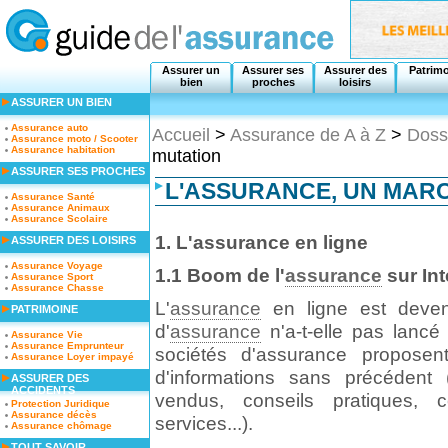
Assurer un
Assurer ses
Assurer des
Patrim
bien
proches
loisirs
ASSURER UN BIEN
Assurance auto
Accueil
>
Assurance de A à Z
>
Doss
Assurance moto / Scooter
Assurance habitation
mutation
ASSURER SES PROCHES
L'ASSURANCE, UN MARC
Assurance Santé
Assurance Animaux
Assurance Scolaire
1. L'assurance en ligne
ASSURER DES LOISIRS
Assurance Voyage
1.1 Boom de l'
assurance
sur Int
Assurance Sport
Assurance Chasse
L'
assurance
en ligne est deven
PATRIMOINE
d'
assurance
n'a-t-elle pas lancé 
Assurance Vie
Assurance Emprunteur
sociétés d'assurance proposent
Assurance Loyer impayé
d'informations sans précédent 
ASSURER DES
ACCIDENTS
vendus, conseils pratiques, 
Protection Juridique
Assurance décès
services...).
Assurance chômage
TOUT SAVOIR