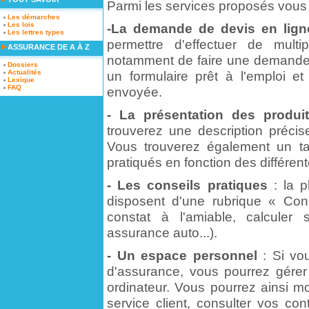
Parmi les services proposés vous
Les démarches
Les lois
-La demande de devis en lign
Les lettres types
permettre d'effectuer de multi
ASSURANCE DE A À Z
notamment de faire une demand
Dossiers
Actualités
un formulaire prêt à l'emploi e
Lexique
FAQ
envoyée.
- La présentation des produi
trouverez une description précis
Vous trouverez également un tab
pratiqués en fonction des différen
- Les conseils pratiques
: la p
disposent d'une rubrique « Con
constat à l'amiable, calculer
assurance auto...).
- Un espace personnel
: Si vou
d'assurance, vous pourrez gérer 
ordinateur. Vous pourrez ainsi m
service client, consulter vos con