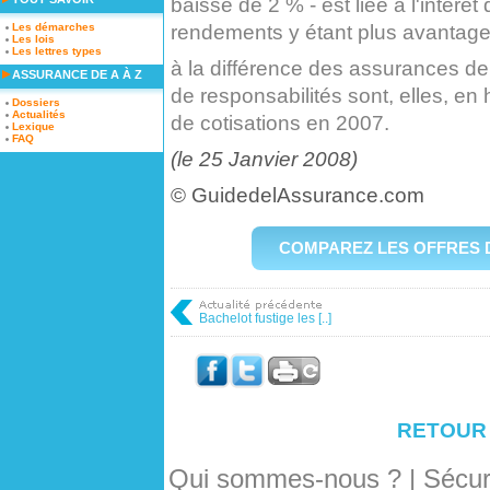
baisse de 2 % - est liée à l'intérê
rendements y étant plus avantage
Les démarches
Les lois
Les lettres types
à la différence des assurances d
ASSURANCE DE A À Z
de responsabilités sont, elles, en
Dossiers
Actualités
de cotisations en 2007.
Lexique
FAQ
(le 25 Janvier 2008)
© GuidedelAssurance.com
COMPAREZ LES OFFRES 
Bachelot fustige les [..]
RETOUR
Qui sommes-nous ?
|
Sécuri