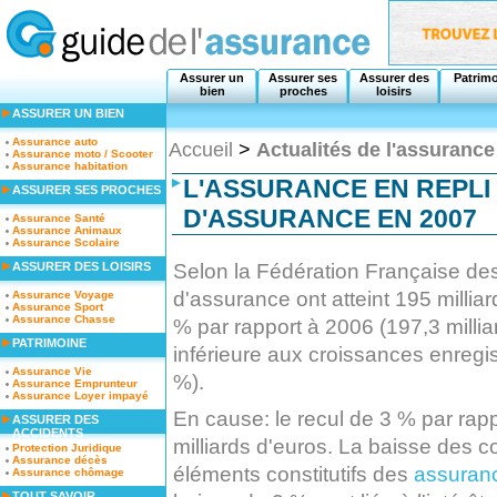
Assurer un
Assurer ses
Assurer des
Patrim
bien
proches
loisirs
ASSURER UN BIEN
Assurance auto
Accueil
>
Actualités de l'assurance
Assurance moto / Scooter
Assurance habitation
L'ASSURANCE EN REPLI 
ASSURER SES PROCHES
D'ASSURANCE EN 2007
Assurance Santé
Assurance Animaux
Assurance Scolaire
Selon la Fédération Française des
ASSURER DES LOISIRS
d'assurance ont atteint 195 milliar
Assurance Voyage
Assurance Sport
Assurance Chasse
% par rapport à 2006 (197,3 milli
PATRIMOINE
inférieure aux croissances enregi
Assurance Vie
%).
Assurance Emprunteur
Assurance Loyer impayé
En cause: le recul de 3 % par rapp
ASSURER DES
ACCIDENTS
milliards d'euros. La baisse des c
Protection Juridique
Assurance décès
éléments constitutifs des
assuran
Assurance chômage
TOUT SAVOIR