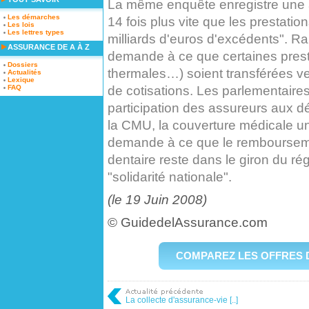
La même enquête enregistre une a
Les démarches
14 fois plus vite que les prestatio
Les lois
Les lettres types
milliards d'euros d'excédents". Ra
ASSURANCE DE A À Z
demande à ce que certaines presta
Dossiers
thermales…) soient transférées v
Actualités
Lexique
de cotisations. Les parlementaire
FAQ
participation des assureurs aux d
la CMU, la couverture médicale uni
demande à ce que le remboursement
dentaire reste dans le giron du r
"solidarité nationale".
(le 19 Juin 2008)
© GuidedelAssurance.com
COMPAREZ LES OFFRES 
La collecte d'assurance-vie [..]