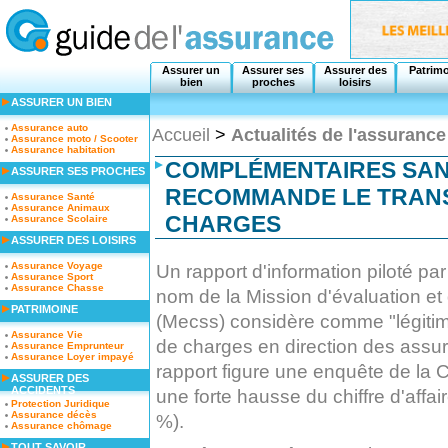
Assurer un
Assurer ses
Assurer des
Patrim
bien
proches
loisirs
ASSURER UN BIEN
Assurance auto
Accueil
>
Actualités de l'assurance
Assurance moto / Scooter
Assurance habitation
COMPLÉMENTAIRES SAN
ASSURER SES PROCHES
RECOMMANDE LE TRANS
Assurance Santé
Assurance Animaux
CHARGES
Assurance Scolaire
ASSURER DES LOISIRS
Assurance Voyage
Un rapport d'information piloté pa
Assurance Sport
Assurance Chasse
nom de la Mission d'évaluation et 
PATRIMOINE
(Mecss) considère comme "légitim
Assurance Vie
de charges en direction des assu
Assurance Emprunteur
Assurance Loyer impayé
rapport figure une enquête de la
ASSURER DES
ACCIDENTS
une forte hausse du chiffre d'aff
Protection Juridique
Assurance décès
%).
Assurance chômage
TOUT SAVOIR