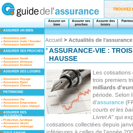
Assurer un
Assurer ses
Assurer des
Patrim
bien
proches
loisirs
ASSURER UN BIEN
Assurance auto
Accueil
>
Actualités de l'assurance
Assurance moto / Scooter
Assurance habitation
ASSURANCE-VIE : TROI
ASSURER SES PROCHES
HAUSSE
Assurance Santé
Assurance Animaux
Assurance Scolaire
Les cotisations 
ASSURER DES LOISIRS
trois premiers 
Assurance Voyage
Assurance Sport
Assurance Chasse
milliards d'eur
PATRIMOINE
période. Selon 
Assurance Vie
d'
assurance
(FF
Assurance Emprunteur
Assurance Loyer impayé
courts et les b
ASSURER DES
Livret A
" qui exp
ACCIDENTS
Protection Juridique
cotisations collectées depuis janv
Assurance décès
Assurance chômage
inférieures à celles de l'année 2
TOUT SAVOIR