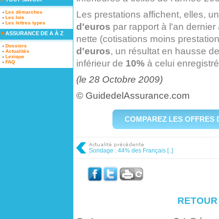
Les prestations affichent, elles, 
Les démarches
Les lois
Les lettres types
d'euros
par rapport à l'an dernier
ASSURANCE DE A À Z
nette (cotisations moins prestation
Dossiers
d'euros
, un résultat en hausse d
Actualités
Lexique
inférieur de
10%
à celui enregistré
FAQ
(le 28 Octobre 2009)
© GuidedelAssurance.com
COMPAREZ LES OFFRES 
Sondage : 44% des Français [..]
RETOUR