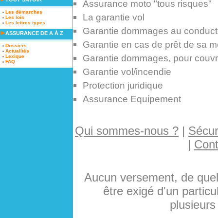
Assurance moto "tous risques"
Les démarches
La garantie vol
Les lois
Les lettres types
Garantie dommages au conduct
ASSURANCE DE A À Z
Garantie en cas de prêt de sa m
Dossiers
Actualités
Garantie dommages, pour couvrir
Lexique
FAQ
Garantie vol/incendie
Protection juridique
Assurance Equipement
Qui sommes-nous ?
|
Sécuri
|
Cont
Aucun versement, de quelq
être exigé d'un particu
plusieurs