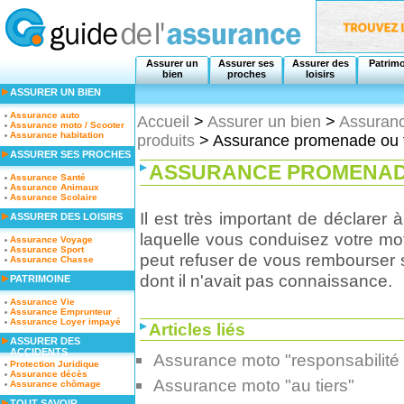
Assurer un
Assurer ses
Assurer des
Patrim
bien
proches
loisirs
ASSURER UN BIEN
Assurance auto
Accueil
>
Assurer un bien
>
Assuranc
Assurance moto / Scooter
Assurance habitation
produits
> Assurance promenade ou t
ASSURER SES PROCHES
ASSURANCE PROMENADE
Assurance Santé
Assurance Animaux
Assurance Scolaire
Il est très important de déclarer à
ASSURER DES LOISIRS
laquelle vous conduisez votre mot
Assurance Voyage
Assurance Sport
peut refuser de vous rembourser s
Assurance Chasse
dont il n'avait pas connaissance.
PATRIMOINE
Assurance Vie
Assurance Emprunteur
Assurance Loyer impayé
Articles liés
ASSURER DES
ACCIDENTS
Assurance moto "responsabilité c
Protection Juridique
Assurance décès
Assurance moto "au tiers"
Assurance chômage
TOUT SAVOIR