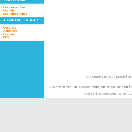
Les démarches
Les lois
Les lettres types
ASSURANCE DE A À Z
Dossiers
Actualités
Lexique
FAQ
Qui sommes-nous ?
|
Sécurité et 
Aucun versement, de quelque nature que ce soit, ne peut être 
© 2026 Guidedelassurance.com : tou