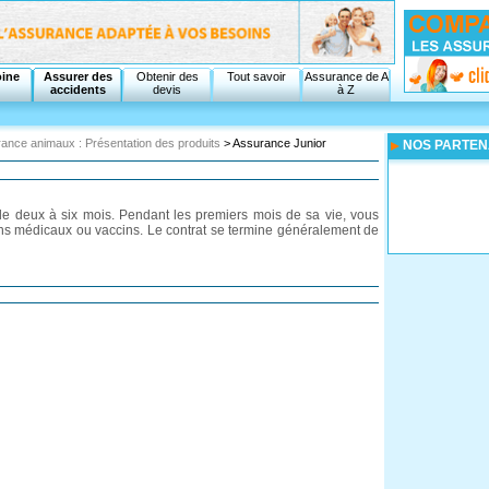
oine
Assurer des
Obtenir des
Tout savoir
Assurance de A
accidents
devis
à Z
ance animaux : Présentation des produits
> Assurance Junior
NOS PARTEN
 de deux à six mois. Pendant les premiers mois de sa vie, vous
ns médicaux ou vaccins. Le contrat se termine généralement de