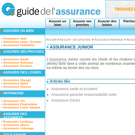
Assurer un
Assurer ses
Assurer des
Patrim
bien
proches
loisirs
ASSURER UN BIEN
Assurance auto
Accueil
>
Assurer ses proches
>
Assurance Animaux
>
Assur
Assurance moto / Scooter
Assurance habitation
ASSURANCE JUNIOR
ASSURER SES PROCHES
L'
assurance
Junior couvre les chiots et les chatons
Assurance Santé
Assurance Animaux
devrez faire faire à votre animal de nombreux exame
Assurance Scolaire
lui-même au terme des six mois.
ASSURER DES LOISIRS
Assurance Voyage
Articles liés
Assurance Sport
Assurance Chasse
Assurance santé et accident
PATRIMOINE
Assurance garantie responsabilité civile
Assurance Décès
Assurance Vie
Assurance Emprunteur
Assurance Loyer impayé
ASSURER DES
ACCIDENTS
Protection Juridique
Assurance décès
Assurance chômage
TOUT SAVOIR