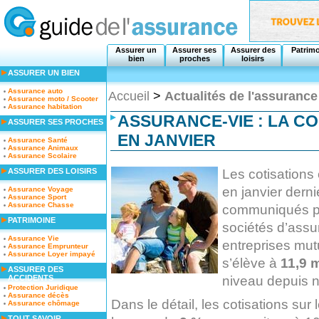
Assurer un
Assurer ses
Assurer des
Patrim
bien
proches
loisirs
ASSURER UN BIEN
Assurance auto
Accueil
>
Actualités de l'assurance
Assurance moto / Scooter
Assurance habitation
ASSURANCE-VIE : LA C
ASSURER SES PROCHES
EN JANVIER
Assurance Santé
Assurance Animaux
Assurance Scolaire
Les cotisations
ASSURER DES LOISIRS
en janvier derni
Assurance Voyage
Assurance Sport
Assurance Chasse
communiqués pa
PATRIMOINE
sociétés d’ass
Assurance Vie
entreprises mut
Assurance Emprunteur
Assurance Loyer impayé
s’élève à
11,9 m
ASSURER DES
niveau depuis n
ACCIDENTS
Protection Juridique
Assurance décès
Dans le détail, les cotisations sur 
Assurance chômage
TOUT SAVOIR