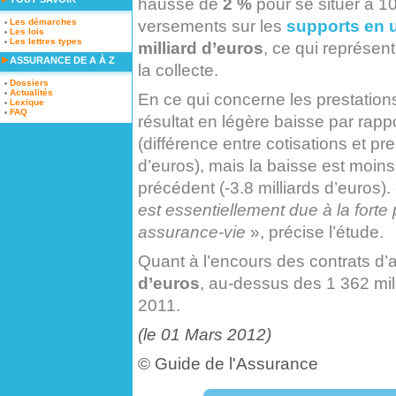
hausse de
2 %
pour se situer à 10
versements sur les
supports en 
Les démarches
Les lois
Les lettres types
milliard d’euros
, ce qui représen
ASSURANCE DE A À Z
la collecte.
Dossiers
Actualités
En ce qui concerne les prestations
Lexique
FAQ
résultat en légère baisse par rapp
(différence entre cotisations et pre
d’euros), mais la baisse est moin
précédent (-3.8 milliards d’euros).
est essentiellement due à la forte
assurance-vie
», précise l’étude.
Quant à l’encours des contrats d’a
d’euros
, au-dessus des 1 362 mil
2011.
(le 01 Mars 2012)
©
Guide de l'Assurance