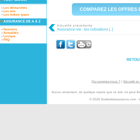
Les démarches
COMPAREZ LES OFFRES 
Les lois
Les lettres types
ASSURANCE DE A À Z
Assurance-vie : les cotisations [..]
Dossiers
Actualités
Lexique
FAQ
RETOU
Qui sommes-nous ?
|
Sécurité et 
Aucun versement, de quelque nature que ce soit, ne peut être 
© 2026 Guidedelassurance.com : tou