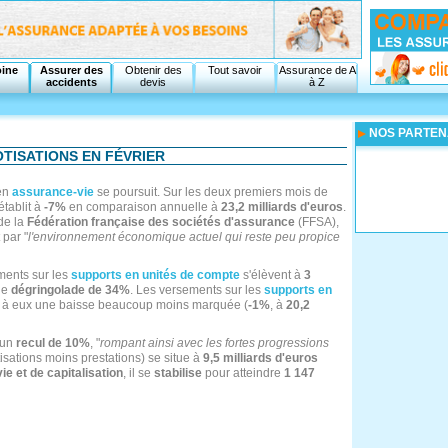
oine
Assurer des
Obtenir des
Tout savoir
Assurance de A
accidents
devis
à Z
NOS PARTEN
OTISATIONS EN FÉVRIER
 en
assurance-vie
se poursuit. Sur les deux premiers mois de
établit à
-7%
en comparaison annuelle à
23,2 milliards d'euros
.
 de la
Fédération française des sociétés d'assurance
(FFSA),
 par "
l'environnement économique actuel qui reste peu propice
ments sur les
supports en unités de compte
s'élèvent à
3
une
dégringolade de 34%
. Les versements sur les
supports en
t à eux une baisse beaucoup moins marquée (
-1%
, à
20,2
 un
recul de 10%
, "
rompant ainsi avec les fortes progressions
isations moins prestations) se situe à
9,5 milliards d'euros
e et de capitalisation
, il se
stabilise
pour atteindre
1 147