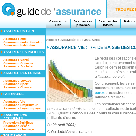
Assurer un
Assurer ses
Assurer des
Patrim
bien
proches
loisirs
ASSURER UN BIEN
Assurance auto
Accueil
>
Actualités de l'assurance
Assurance moto / Scooter
Assurance habitation
ASSURANCE-VIE : -7% DE BAISSE DES C
ASSURER SES PROCHES
Le recul des cotisations
Assurance Santé
l'année, le mouvement s'
Assurance Animaux
Assurance Scolaire
Selon le dernier bulletin
ces résultats s'expliquent
ASSURER DES LOISIRS
à l'assurance-vie
".
Assurance Voyage
Concrètement, les verse
Assurance Sport
Assurance Chasse
milliards d'euros
, soit 
euros
enregistrent quan
PATRIMOINE
milliards d'euros
).
Assurance Vie
Les prestations affichent
Assurance Emprunteur
Assurance Loyer impayé
des mois précédents
, tandis que la
collecte nette
(cot
(
-1%
). Quant à
l'encours des contrats d'assurance-vi
ASSURER DES
milliards d'euros
.
ACCIDENTS
Protection Juridique
(le 09 Avril 2009)
Assurance décès
Assurance chômage
© GuidedelAssurance.com
TOUT SAVOIR