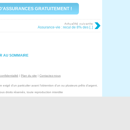
D'ASSURANCES GRATUITEMENT !
Assurance-vie : recul de 8% des [..]
R AU SOMMAIRE
confidentialité
|
Plan du site
|
Contactez-nous
exigé d'un particulier avant l'obtention d'un ou plusieurs prêts d'argent.
s droits réservés, toute reproduction interdite